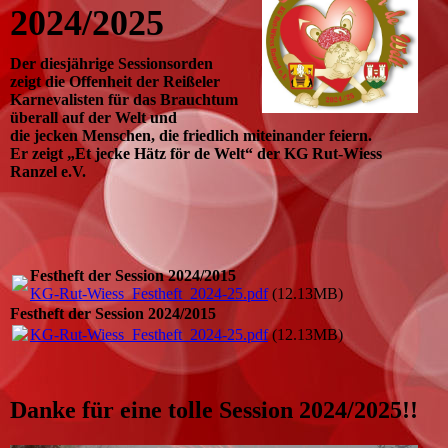
2024/2025
Der diesjährige Sessionsorden
zeigt die Offenheit der Reißeler
Karnevalisten für das Brauchtum
überall auf der Welt und
die jecken Menschen, die friedlich miteinander feiern.
Er zeigt „Et jecke Hätz för de Welt“ der KG Rut-Wiess
Ranzel e.V.
Festheft der Session 2024/2015
KG-Rut-Wiess_Festheft_2024-25.pdf
(12.13MB)
Festheft der Session 2024/2015
KG-Rut-Wiess_Festheft_2024-25.pdf
(12.13MB)
Danke für eine tolle Session 2024/2025!!