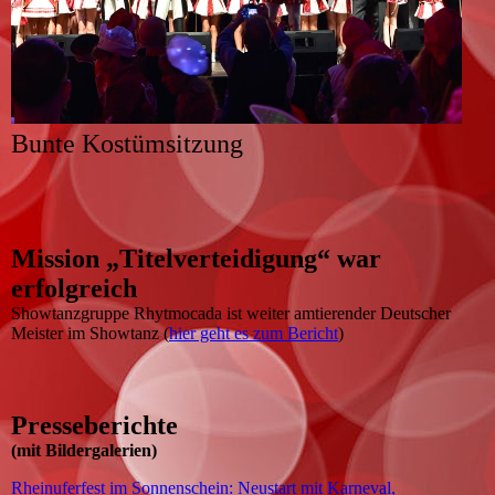
Bunte Kostümsitzung
Mission „Titelverteidigung“ war
erfolgreich
Showtanzgruppe Rhytmocada ist weiter amtierender Deutscher
Meister im Showtanz (
hier geht es zum Bericht
)
Presseberichte
(mit Bildergalerien)
Rheinuferfest im Sonnenschein: Neustart mit Karneval,