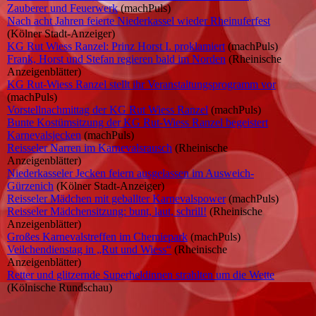
Zauberer und Feuerwerk
(machPuls)
Nach acht Jahren feierte Niederkassel wieder Rheinuferfest
(Kölner Stadt-Anzeiger)
KG Rut Wiess Ranzel: Prinz Horst I. proklamiert
(machPuls)
Frank, Horst und Stefan regieren bald im Norden
(Rheinische
Anzeigenblätter)
KG Rut-Wiess Ranzel stellt ihr Veranstaltungsprogramm vor
(machPuls)
Vorstellnachmittag der KG Rut Wiess Ranzel
(machPuls)
Bunte Kostümsitzung der KG Rut-Wiess Ranzel begeistert
Karnevalsjecken
(machPuls)
Reisseler Narren im Karnevalsrausch
(Rheinische
Anzeigenblätter)
Niederkasseler Jecken feiern ausgelassen im Ausweich-
Gürzenich
(Kölner Stadt-Anzeiger)
Reisseler Mädchen mit geballter Karnevalspower
(machPuls)
Reisseler Mädchensitzung: bunt, laut, schrill!
(Rheinische
Anzeigenblätter)
Großes Karnevalstreffen im Chemiepark
(machPuls)
Veilchendienstag in „Rut und Wiess“
(Rheinische
Anzeigenblätter)
Retter und glitzernde Superheldinnen strahlten um die Wette
(Kölnische Rundschau)