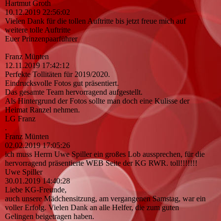
Hartmut Groth
10.12.2019
22:56:02
Vielen Dank für die tollen Auftritte bis jetzt freue mich auf
weitere tolle Auftritte
Euer Prinzenpaarführer
Franz Münten
12.11.2019
17:42:12
Perfekte Tollitäten für 2019/2020.
Eindrucksvolle Fotos gut präsentiert.
Das gesamte Team hervorragend aufgestellt.
Als Hintergrund der Fotos sollte man doch eine Kulisse der
Heimat Ranzel nehmen.
LG Franz
.
Franz Münten
02.02.2019
17:05:26
ich muss Herrn Uwe Spiller ein großes Lob aussprechen, für die
hervorragend präsentierte WEB Seite der KG RWR. toll!!!!!!!
Uwe Spiller
30.01.2019
14:40:28
Liebe KG-Freunde,
auch unsere Mädchensitzung, am vergangenen Samstag, war ein
voller Erfolg. Vielen Dank an alle Helfer, die zum guten
Gelingen beigetragen haben.