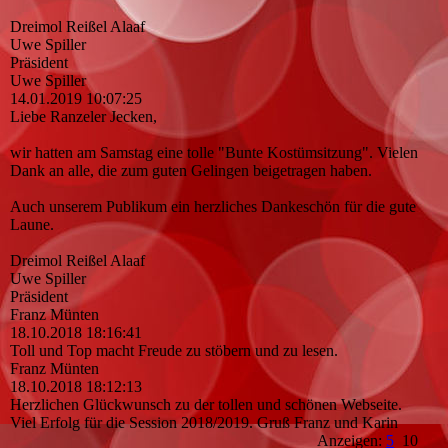
Dreimol Reißel Alaaf
Uwe Spiller
Präsident
Uwe Spiller
14.01.2019
10:07:25
Liebe Ranzeler Jecken,
wir hatten am Samstag eine tolle "Bunte Kostümsitzung". Vielen
Dank an alle, die zum guten Gelingen beigetragen haben.
Auch unserem Publikum ein herzliches Dankeschön für die gute
Laune.
Dreimol Reißel Alaaf
Uwe Spiller
Präsident
Franz Münten
18.10.2018
18:16:41
Toll und Top macht Freude zu stöbern und zu lesen.
Franz Münten
18.10.2018
18:12:13
Herzlichen Glückwunsch zu der tollen und schönen Webseite.
Viel Erfolg für die Session 2018/2019. Gruß Franz und Karin
Anzeigen:
5
10