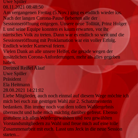
Uwe Spiller
08.11.2021
08:48:50
Am vergangenen Freitag (5.Nov.) ging es endlich wieder los.
Nach der langen Corona-Pause fieberten alle der
Sessionseröffnung entgegen. Unsere neue Tollität, Prinz Holger
I. und seine Equipe konnten es kaum erwarten, vor ihr
närrisches Volk zu treten. Dann war es endlich so weit und die
Sessionseröffnung mit Proklamation war ein voller Erfolg.
Endlich wieder Karneval feiern.
Vielen Dank an alle unsere Helfer, die gerade wegen der
zusätzlichen Corona-Anforderungen, mehr als alles gegeben
haben.
Dreimol Reißel Alaaf
Uwe Spiller
Präsident
Ela Heitmann
28.08.2021
14:21:02
Liebe Mitglieder, auch noch einmal auf diesem Wege möchte ich
mich bei euch zur gestrigen Wahl zur 2. Schatzmeisterin
bedanken. Bin immer noch von dem tollen Wahlergebnis
überrascht und habe mich mächtig darüber gefreut. Ebenso
gratuliere ich allen Wiedergewählten und neu gewählten
Vorstandsmitgliedern zu Wahl und freue mich auf eine tolle
Zusammenarbeit mit euch. Lasst uns Jeck in die neue Session
starten...