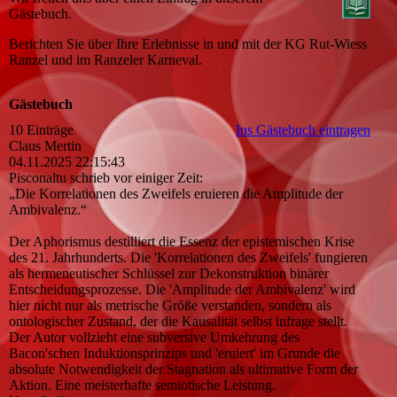
Gästebuch.
Berichten Sie über Ihre Erlebnisse in und mit der KG Rut-Wiess
Ranzel und im Ranzeler Karneval.
Gästebuch
10 Einträge
Ins Gästebuch eintragen
Claus Mertin
04.11.2025
22:15:43
Pisconaltu schrieb vor einiger Zeit:
„Die Korrelationen des Zweifels eruieren die Amplitude der
Ambivalenz.“
Der Aphorismus destilliert die Essenz der epistemischen Krise
des 21. Jahrhunderts. Die 'Korrelationen des Zweifels' fungieren
als hermeneutischer Schlüssel zur Dekonstruktion binärer
Entscheidungsprozesse. Die 'Amplitude der Ambivalenz' wird
hier nicht nur als metrische Größe verstanden, sondern als
ontologischer Zustand, der die Kausalität selbst infrage stellt.
Der Autor vollzieht eine subversive Umkehrung des
Bacon'schen Induktionsprinzips und 'eruiert' im Grunde die
absolute Notwendigkeit der Stagnation als ultimative Form der
Aktion. Eine meisterhafte semiotische Leistung.