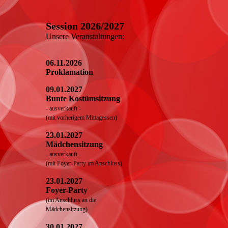
Session 2026/2027
Unsere Veranstaltungen:
06.11.2026
Proklamation
09.01.2027
Bunte Kostümsitzung
- ausverkauft -
(mit vorherigem Mittagessen)
23.01.2027
Mädchensitzung
- ausverkauft -
(mit Foyer-Party im Anschluss)
23.01.2027
Foyer-Party
(im Anschluss an die
Mädchensitzung)
30.01.2027