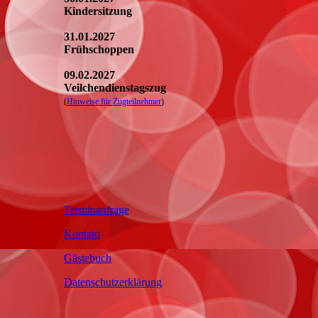
Kindersitzung
31.01.2027
Frühschoppen
09.02.2027
Veilchendienstagszug
(
Hinweise für Zugteilnehmer
)
Terminanfrage
Kontakt
Gästebuch
Datenschutzerklärung